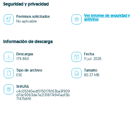
Seguridad y privacidad
Ver informe de seguridad y
Permisos solicitados
antivirus
No aplicable
Información de descarga
Descargas
Fecha
179.860
11 jul. 2026
Tipo de archivo
Tamaño
EXE
80.27 MB
SHA256
c4c05240edf0150178163ba3f909
d7dc9063de7e21318174941ad13b
7147b6f6