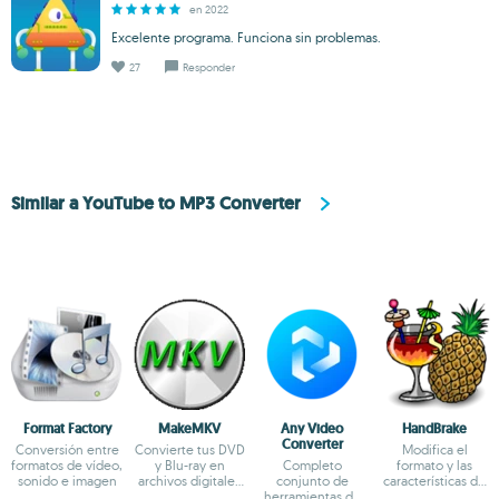
en 2022
Excelente programa. Funciona sin problemas.
27
Responder
Similar a YouTube to MP3 Converter
Format Factory
MakeMKV
Any Video
HandBrake
Converter
Conversión entre
Convierte tus DVD
Modifica el
formatos de vídeo,
y Blu-ray en
Completo
formato y las
sonido e imagen
archivos digitales
conjunto de
características de
sin perder calidad
herramientas de
cualquier vídeo