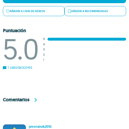
AÑADIR A LISTA DE DESEOS
AÑADIR A RECOMENDADAS
Puntuación
5.0
5
4
3
2
1
1 valoraciones
Comentarios
prevratnik2010