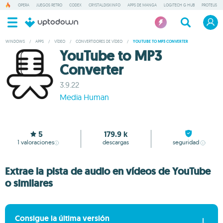
OPERA
JUEGOS RETRO
CODEX
CRYSTALDISKINFO
APPS DE MANGA
LOGITECH G HUB
PROTEUS
WINDOWS
/
APPS
/
VÍDEO
/
CONVERTIDORES DE VÍDEO
/
YOUTUBE TO MP3 CONVERTER
YouTube to MP3
Converter
3.9.22
Media Human
5
179.9 k
1
valoraciones
descargas
seguridad
Extrae la pista de audio en vídeos de YouTube
o similares
Consigue la última versión